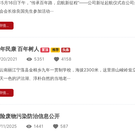
4年5月16日下午，“传承百年路，启航新征程”——公司新址起航仪式在
会会长徐良国先生参加活动···
情...
年民康 百年树人
置顶
推荐
头条
/20/2021
5351
4158
云南丽江宁蒗县金棉乡九年一贯制学校，海拔2300米，这里崇山峻岭耸
天一色的泸沽湖、淳朴自然的当地老···
情...
险废物污染防治信息公开
/11/2025
1441
587