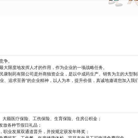
竞争。
最大限度地发挥人才的作用，作为企业的一项战略任务。
民康制药有限公司是外商独资企业，是以中成药生产、销售为主的大型制
敬业、追求至善”的企业精神，以人为本，提升价值，真诚地邀请您加入我
险、大额医疗保险、工伤保险、生育保险、住房公积金；
会发放各种节假日礼品；
选，职业发展双通道晋升，并按规定获发年终奖；
班免费班车、工作餐，年度健康体检，宜昌市外员工可申请免费宿舍。