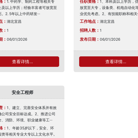
格：
任职资格：
1. 中药学、制药工程等相关专
1、本科及以上学历，
士及以上学历；经验丰富者可放宽至
放宽至大专，设备类、机电自动化
。2. 5年以上中药研发···
业优先考虑。2、有技能职称和相关作·
点：
工作地点：
湖北宜昌
湖北宜昌
数：
招聘人数：
1
1
期：
发布日期：
06/01/2026
06/01/2026
查看详情...
查看详情...
安全工程师
责：
1、建立、完善安全体系并有效
确公司安全目标达成。2、推进公司
、消防、环境、职业健康等工···
格：
1、年龄35岁以下，安全、环
程类等相关专业大专以上文化水平。