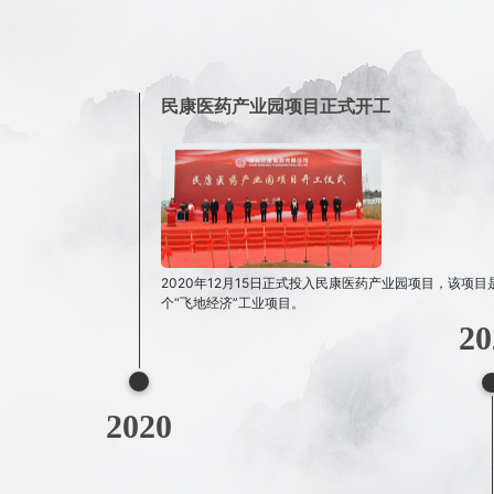
起源
源于清朝末期川东鄂西久负盛名的“兴盛祥”药材号。
19
1921