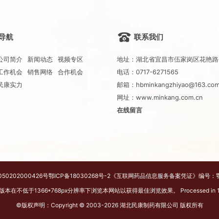
导航
联系我们
公司简介
新闻动态
视频专区
地址：湖北省宜昌市伍家岗区花艳路
工作机会
销售网络
合作机会
电话：0717-6271565
民康实力
邮箱：hbminkangzhiyao@163.co
网址：
www.minkang.com.cn
在线留言
50202000426号
鄂ICP备18030268号-2
《互联网药品信息服务备案凭证》编号：
本在不低于1366*768px分辨率下浏览本网站以获得最佳浏览效果。 Processed in 1.543
©版权声明：Copyright © 2003-
2026
湖北民康制药有限公司
版权所有