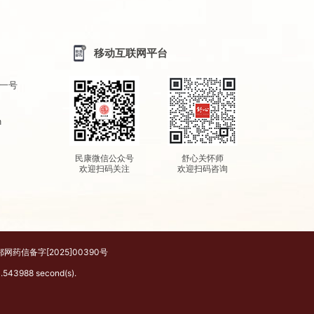
移动互联网平台
一号
m
民康微信公众号
舒心关怀师
欢迎扫码关注
欢迎扫码咨询
鄂网药信备字[2025]00390号
988 second(s).